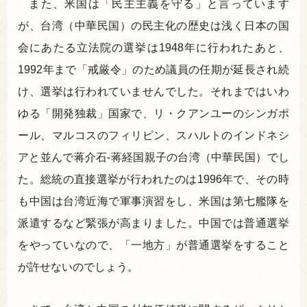
また、米国は「民主主義を守る」と言っています
が、台湾（中華民国）の民主化の歴史は浅く日本の国
会にあたる立法院の選挙は1948年に行われたあと、
1992年まで「戒厳令」のため議員の任期が延長され続
け、選挙は行われていませんでした。それまではいわ
ゆる「開発独裁」国家で、リ・クアンユーのシンガポ
ール、マルコスのフィリピン、スハルトのインドネシ
アと並んで蒋介石-蒋経国親子の台湾（中華民国）でし
た。総統の直接選挙が行われたのは1996年で、その時
も中国は台湾近海で軍事演習をし、米国は第七艦隊を
派遣するなど緊張が高まりました。中国では普通選挙
をやっていなので、「一地方」が普通選挙をすること
が許せないのでしょう。