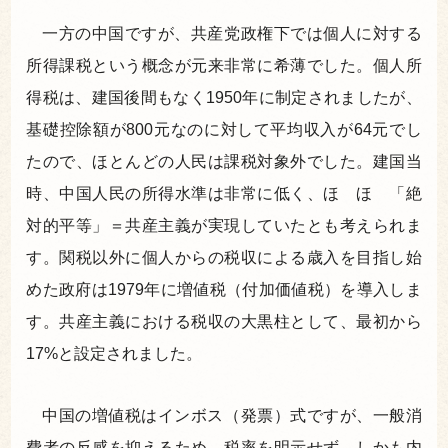
一方の中国ですが、共産党政権下では個人に対する
所得課税という概念が元来非常に希薄でした。個人所
得税は、建国後間もなく1950年に制定されましたが、
基礎控除額が800元なのに対して平均収入が64元でし
たので、ほとんどの人民は課税対象外でした。建国当
時、中国人民の所得水準は非常に低く、ほゞほゞ「絶
対的平等」＝共産主義が実現していたとも考えられま
す。関税以外に個人からの税収による歳入を目指し始
めた政府は1979年に増値税（付加価値税）を導入しま
す。共産主義における税収の大黒柱として、最初から
17%と設定されました。
中国の増値税はインボス（発票）式ですが、一般消
費者の反感を抑えるため、税率を明示せず、しかも内