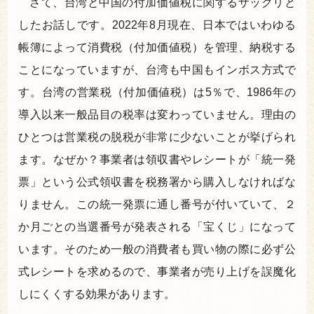
さて、台湾と中国の付加価値税に関するザックリと
したお話しです。2022年8月現在、日本ではいわゆる
帳簿によって消費税（付加価値税）を管理、納税する
ことになっていますが、台湾も中国もインボス方式で
す。台湾の営業税（付加価値税）は5％で、1986年の
導入以来一般品目の税率は変わっていません。理由の
ひとつは営業税の脱税が非常に少ないことが挙げられ
ます。なぜか？事業者は領収書やレシートが「統一発
票」という公式領収書を税務署から購入しなければな
りません。この統一発票に通し番号が付いていて、２
か月ごとの当選番号が発表される「宝くじ」になって
います。そのため一般の消費者も買い物の際に必ず公
式レシートを求めるので、事業者が売り上げを誤魔化
しにくくする効果があります。