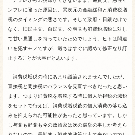
デフレからの脱却ができないまま、通貨安、悪性イ
ンフレに陥った原因は、異次元の金融緩和と消費税増
税のタイミングの悪さです。そして政府・日銀だけで
なく、旧民主党、自民党、公明党も消費税増税に対し
て甘い見通しを持っていたためでしょう。ヒトは間違
いを犯すモノですが、過ちはすぐに認めて修正なり訂
正することが大事だと思います。
消費税増税の時にあまり議論されませんでしたが、
直接税と間接税のバランスを見直すべきだったと思い
ます。つまり消費税を増税する時に個人所得税の減税
をセットで行えば、消費税増税後の個人消費の落ち込
みを抑えられた可能性があったと思っています。しか
し与党も野党も今の政治家は次の選挙の事しか考えら
れないので、長期的・戦略的政策は出て来ないのでし